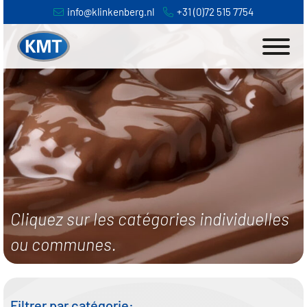
Passer
Passer
info@klinkenberg.nl
+31 (0)72 515 7754
à
au
la
contenu
navigation
principal
principale
Home
Produits
Actualités
Projets
Cliquez sur les catégories individuelles
ou communes.
Service
À propos
Filtrer par catégorie: