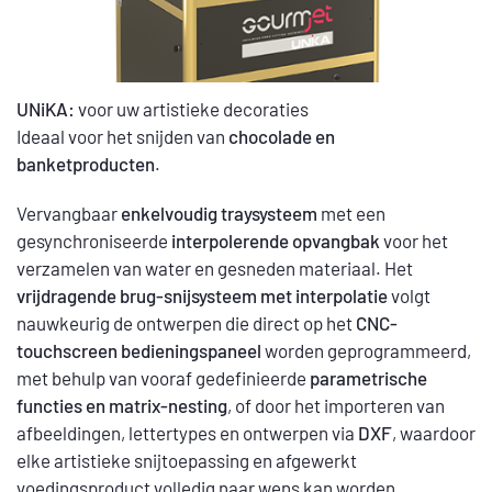
UNiKA:
voor uw artistieke decoraties
Ideaal voor het snijden van
chocolade en
banketproducten
.
Vervangbaar
enkelvoudig traysysteem
met een
gesynchroniseerde
interpolerende opvangbak
voor het
verzamelen van water en gesneden materiaal. Het
vrijdragende brug-snijsysteem met interpolatie
volgt
nauwkeurig de ontwerpen die direct op het
CNC-
touchscreen bedieningspaneel
worden geprogrammeerd,
met behulp van vooraf gedefinieerde
parametrische
functies en matrix-nesting
, of door het importeren van
afbeeldingen, lettertypes en ontwerpen via
DXF
, waardoor
elke artistieke snijtoepassing en afgewerkt
voedingsproduct volledig naar wens kan worden