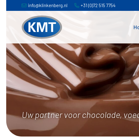
Spring
Door
info@klinkenberg.nl
+31 (0)72 515 7754
naar
naar
de
de
H
hoofdnavigatie
hoofd
inhoud
Uw partner voor chocolade, voed