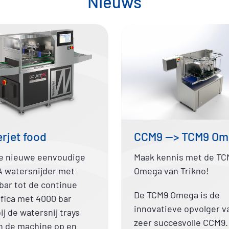
Nieuws
rjet food
CCM9 —> TCM9 Om
e nieuwe eenvoudige
Maak kennis met de TC
 watersnijder met
Omega van Trikno!
bar tot de continue
De TCM9 Omega is de
fica met 4000 bar
innovatieve opvolger v
ij de watersnij trays
zeer succesvolle CCM9.
n de machine op en