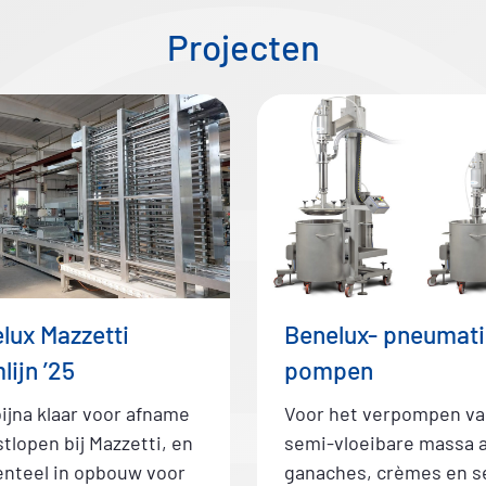
Projecten
lux Mazzetti
Benelux- pneumat
lijn ’25
pompen
bijna klaar voor afname
Voor het verpompen va
stlopen bij Mazzetti, en
semi-vloeibare massa a
teel in opbouw voor
ganaches, crèmes en s