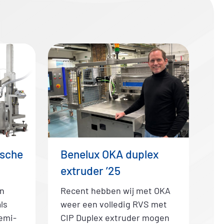
ische
Benelux OKA duplex
extruder ’25
n
Recent hebben wij met OKA
ls
weer een volledig RVS met
emi-
CIP Duplex extruder mogen