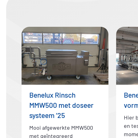
Benelux Rinsch
Bene
MMW500 met doseer
vorm
systeem ’25
Hier 
en te
Mooi afgewerkte MMW500
momen
met geïntegreerd