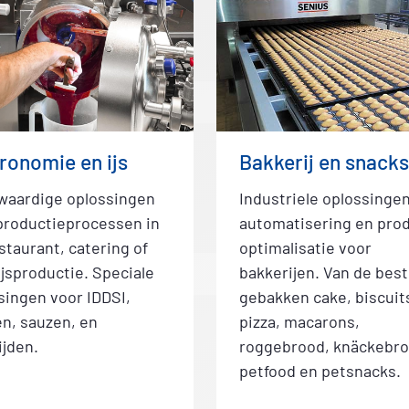
ronomie en ijs
Bakkerij en snacks
aardige oplossingen
Industriele oplossinge
productieprocessen in
automatisering en pro
staurant, catering of
optimalisatie voor
jsproductie. Speciale
bakkerijen. Van de best
singen voor IDDSI,
gebakken cake, biscuit
n, sauzen, en
pizza, macarons,
ijden.
roggebrood, knäckebro
petfood en petsnacks.