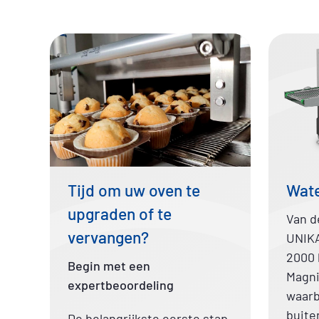
Tijd om uw oven te
Wate
upgraden of te
Van d
vervangen?
UNIKA
2000 
Begin met een
Magni
expertbeoordeling
waarb
buite
De belangrijkste eerste stap