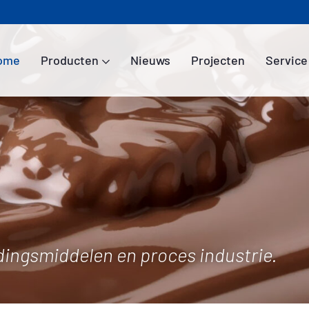
ome
Producten
Nieuws
Projecten
Service
Home
Producten
Nieuws
Projecten
Service
ingsmiddelen en proces industrie.
Over ons