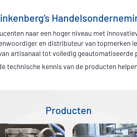
beschikbaar en spares
linkenberg’s Handelsondernemin
oducenten naar een hoger niveau met innovat
genwoordiger en distributeur van topmerken le
van artisanaal tot volledig geautomatiseerde p
de technische kennis van de producten helpen
Producten