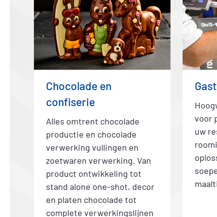
Chocolade en
Gast
confiserie
Hoogw
voor 
Alles omtrent chocolade
uw re
productie en chocolade
roomi
verwerking vullingen en
oplos
zoetwaren verwerking. Van
soepe
product ontwikkeling tot
maalt
stand alone one-shot, decor
en platen chocolade tot
complete verwerkingslijnen