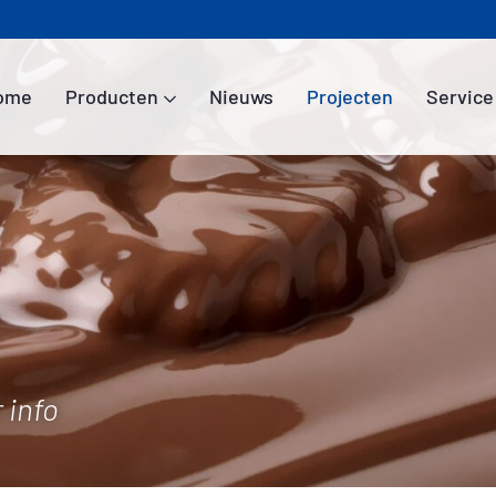
ome
Producten
Nieuws
Projecten
Service
Home
Producten
Nieuws
Projecten
Service
 info
Over ons