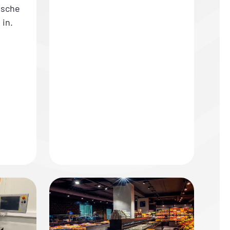
ische
in.