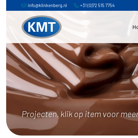
Spring
Door
info@klinkenberg.nl
+31 (0)72 515 7754
naar
naar
de
de
H
hoofdnavigatie
hoofd
inhoud
Projecten, klik op item voor meer