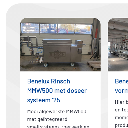
Benelux Rinsch
Bene
MMW500 met doseer
vorm
systeem ’25
Hier 
en te
Mooi afgewerkte MMW500
momen
met geïntegreerd
produ
smeltsysteem, roerwerk en