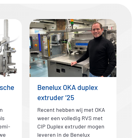
ische
Benelux OKA duplex
extruder ’25
n
Recent hebben wij met OKA
ls
weer een volledig RVS met
emi-
CIP Duplex extruder mogen
 we
leveren in de Benelux