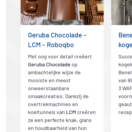
Geruba Chocolade –
Bene
LCM – Roboqbo
koge
Met oog voor detail creëert
Succe
Geruba Chocolade
op
kogel
ambachtelijke wijze de
Benel
mooiste en meest
van 8
onweerstaanbare
3 WAF
smaakcreaties. Dankzij de
voorm
overtrekmachines en
geau
koeltunnels van
LCM
creëren
recep
ze een perfecte knak, glans
en houdbaarheid van hun