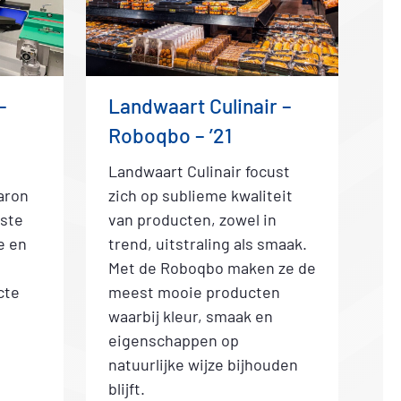
–
Landwaart Culinair –
Roboqbo – ’21
Landwaart Culinair focust
aron
zich op sublieme kwaliteit
gste
van producten, zowel in
e en
trend, uitstraling als smaak.
Met de Roboqbo maken ze de
cte
meest mooie producten
waarbij kleur, smaak en
eigenschappen op
natuurlijke wijze bijhouden
blijft.