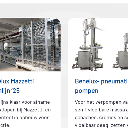
beschikbaar en spares
lux Mazzetti
Benelux- pneumat
lijn ’25
pompen
bijna klaar voor afname
Voor het verpompen va
stlopen bij Mazzetti, en
semi-vloeibare massa a
teel in opbouw voor
ganaches, crèmes en s
ctie.
vloeibaar deeg, zetten