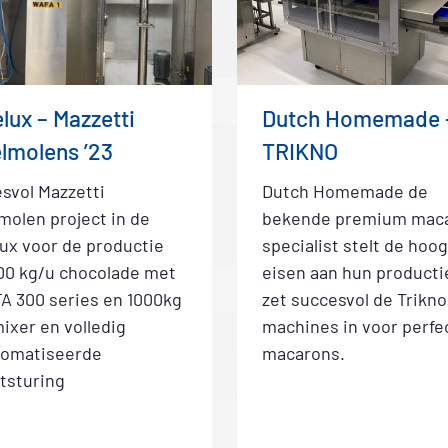
lux – Mazzetti
Dutch Homemade 
lmolens ’23
TRIKNO
svol Mazzetti
Dutch Homemade de
molen project in de
bekende premium mac
ux voor de productie
specialist stelt de hoo
00 kg/u chocolade met
eisen aan hun producti
A 300 series en 1000kg
zet succesvol de Trikno
ixer en volledig
machines in voor perfe
tomatiseerde
macarons.
tsturing