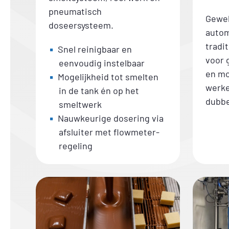
pneumatisch
Gewel
doseersysteem.
autom
tradi
Snel reinigbaar en
voor 
eenvoudig instelbaar
en mo
Mogelijkheid tot smelten
werke
in de tank én op het
dubb
smeltwerk
Nauwkeurige dosering via
afsluiter met flowmeter-
regeling