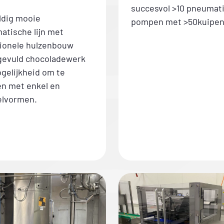
succesvol >10 pneumat
dig mooie
pompen met >50kuipen 
atische lijn met
tionele hulzenbouw
gevuld chocoladewerk
gelijkheid om te
n met enkel en
elvormen.