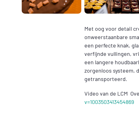
Met oog voor detail c
onweerstaanbare smaa
een perfecte knak, g
verfijnde vullingen, v
een langere houdbaarh
zorgenloos systeem, d
getransporteerd.
Video van de LCM Ove
v=1003503413454869