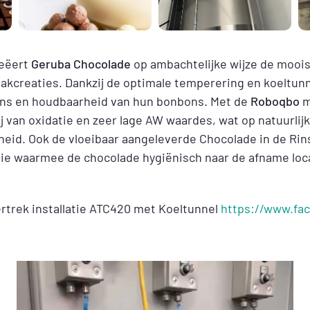
reëert
Geruba Chocolade
op ambachtelijke wijze de mooi
kcreaties. Dankzij de optimale temperering en koeltun
lans en houdbaarheid van hun bonbons. Met de
Roboqbo
m
rij van oxidatie en zeer lage AW waardes, wat op natuurlijk
eid. Ook de vloeibaar aangeleverde Chocolade in de Rin
ie waarmee de chocolade hygiënisch naar de afname loc
rtrek installatie ATC420 met Koeltunnel
https://www.fa
Videospeler