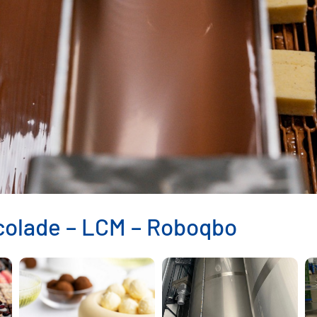
beschikbaar en spares
olade – LCM – Roboqbo