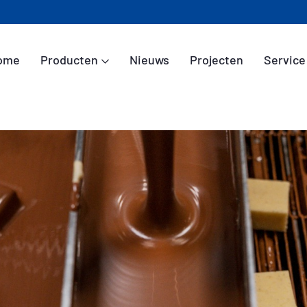
ome
Producten
Nieuws
Projecten
Service
Home
Producten
Nieuws
Projecten
Service
Over ons