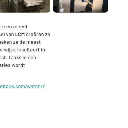
ste en meest
nel van
LCM
creëren ze
aken ze de meest
e wijze resulteert in
sch Tanks is een
aties wordt
cebook.com/watch/?